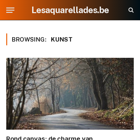
Lesaquarellades.be
BROWSING:
KUNST
Rond canvas: de charme van